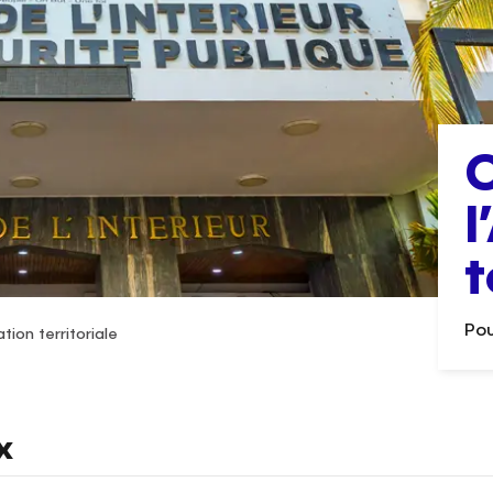
O
l
t
Pou
tion territoriale
x