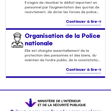
Il s’agira de résorber le déficit important en
personnel par l’augmentation des quotas de
recrutement, de doter les forces de police
de matériels adéquats de maintien de
l’ordre, de réadapter le contenu de la
Continuer à lire
formation pour une meilleure prise en charge
du nouveau contexte de la criminalité.
Organisation de la Police
nationale
Elle est chargée essentiellement de la
protection des personnes et des biens, du
maintien de l’ordre public, de la constatation
des infractions aux lois pénales, de
l’assistance aux autorités administratives et
Continuer à lire
diplomatiques et de la gestion de la mobilité
urbaine, entre autres missions.